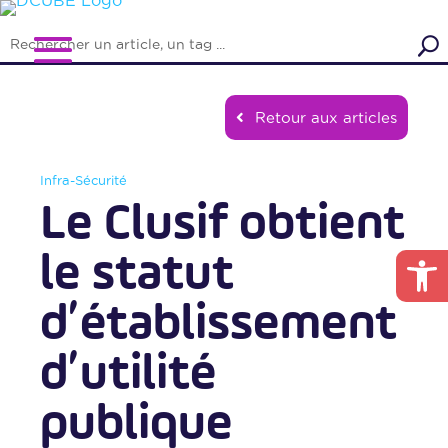
Retour aux articles
Infra-Sécurité
Le Clusif obtient
Ouvrir la
le statut
d’établissement
d’utilité
publique