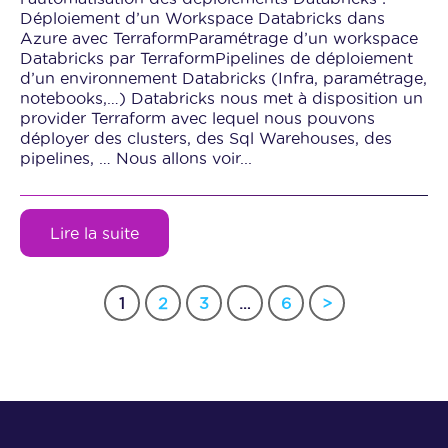
Déploiement d’un Workspace Databricks dans
Azure avec TerraformParamétrage d’un workspace
Databricks par TerraformPipelines de déploiement
d’un environnement Databricks (Infra, paramétrage,
notebooks,…) Databricks nous met à disposition un
provider Terraform avec lequel nous pouvons
déployer des clusters, des Sql Warehouses, des
pipelines, … Nous allons voir...
Lire la suite
Pagination
1
2
3
…
6
>
des
publications